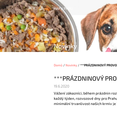
Přejít
na
HAFU PAPU
obsah
Novinky
Domů
/
Novinky
/
***PRÁZDNINOVÝ PROVO
***PRÁZDNINOVÝ PRO
19.6.2020
Vážení zákazníci, během prázdnin rozváž
každý týden, rozvozové dny pro Prahu a 
minimální trvanlivost našich krmiv je