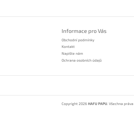
Z
á
Informace pro Vás
p
a
Obchodní podmínky
t
Kontakt
í
Napište nám
Ochrana osobních údajů
Copyright 2026
HAFU PAPU
. Všechna práva