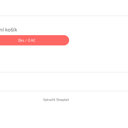
í košík
0
ks /
0 Kč
Vytvořil Shoptet