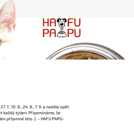
Nákupní
Hledat
Přihlášení
košík
., 10. 8., 24. 8., 7. 9. a nadále opět
 opět každý týden. Připomínáme, že
ám příjemné léto :). – HAFU PAPU-