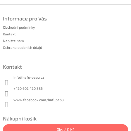
Z
á
Informace pro Vás
p
a
Obchodní podmínky
t
Kontakt
í
Napište nám
Ochrana osobních údajů
Kontakt
info
@
hafu-papu.cz
+420 602 420 386
www.facebook.com/hafupapu
Nákupní košík
0
ks /
0 Kč