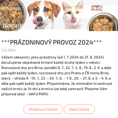
Přejít
Náku
Hledat
na
Přihlášen
HAFU PAPU
obsah
koší
Novinky
***PRÁZDNINOVÝ PROVOZ 2024***
3.6.2024
Vážení zákazníci, přes prázdniny (od 1. 7. 2024 do 31. 8. 2024)
doručujeme objednané krmení každý druhý týden v měsíci.
Rozvozové dny pro Brno: pondělí 8. 7., 22. 7., 5. 8., 19. 8., 2. 9. a dále
pak opět každý týden, rozvozové dny pro Prahu a ČR mimo Brno:
úterý – středa 9. -10. 7., 23. – 24. 7., 6. – 7. 8., 20. – 21. 8. a 3. - 4. 9. a
dále pak opět každý týden. Připomínáme, že minimální trvanlivost
našich krmiv je 14 dní a krmivo lze také zamrazit. Přejeme Vám
příjemné léto! – HAFU PAPU-
Předchozí článek
Další článek