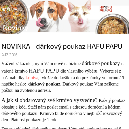
Přejít
Náku
Hledat
na
Přihlášen
HAFU PAPU
obsah
koší
Novinky
NOVINKA - dárkový poukaz HAFU PAPU
4.12.2016
dárkové poukazy
Vážení zákazníci, nyní Vám nově nabízíme
na
HAFU PAPU
vařené krmivo
dle vlastního výběru. Vyberte si z
naší nabídky
krmiva
, vložte do košíku a do poznámky ve formuláři
napište heslo:
dárkový poukaz
. Dárkový poukaz Vám zašleme
poštou na zvolenou adresu.
A jak si obdarovaný své krmivo vyzvedne?
Každý poukaz
obsahuje kód. Stačí nám poslat email s adresou doručení a kódem
dárkového poukazu. Krmivo bude doručeno v nejbližší rozvozový
den. Platnost poukazu je 1 rok.
Dotazy ohledně dárkového poukazu Vám rádi zodpovíme na tel.č.