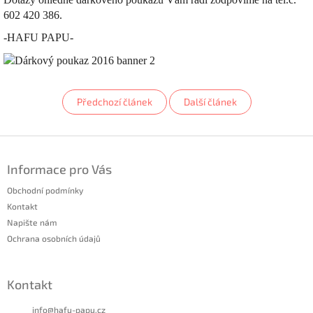
602 420 386.
-HAFU PAPU-
Předchozí článek
Další článek
Z
á
Informace pro Vás
p
a
Obchodní podmínky
t
Kontakt
í
Napište nám
Ochrana osobních údajů
Kontakt
info
@
hafu-papu.cz