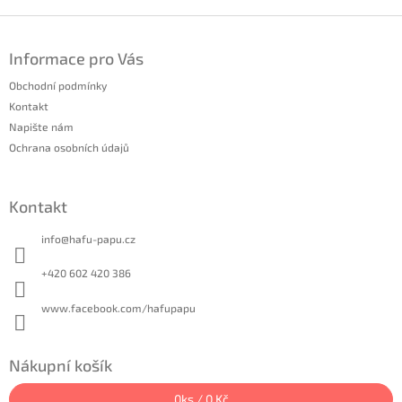
Z
á
Informace pro Vás
p
a
Obchodní podmínky
t
Kontakt
í
Napište nám
Ochrana osobních údajů
Kontakt
info
@
hafu-papu.cz
+420 602 420 386
www.facebook.com/hafupapu
Nákupní košík
0
ks /
0 Kč