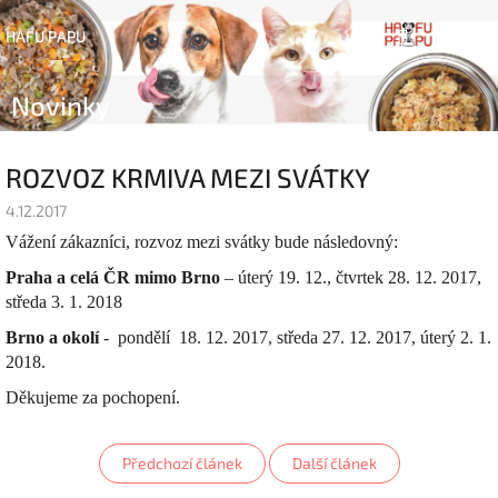
Přejít
Náku
Hledat
na
Přihlášen
HAFU PAPU
obsah
koší
Novinky
ROZVOZ KRMIVA MEZI SVÁTKY
4.12.2017
Vážení zákazníci, rozvoz mezi svátky bude následovný:
Praha a celá ČR mimo Brno
– úterý 19. 12., čtvrtek 28. 12. 2017,
středa 3. 1. 2018
Brno a okolí
- pondělí 18. 12. 2017, středa 27. 12. 2017, úterý 2. 1.
2018.
Děkujeme za pochopení.
Předchozí článek
Další článek