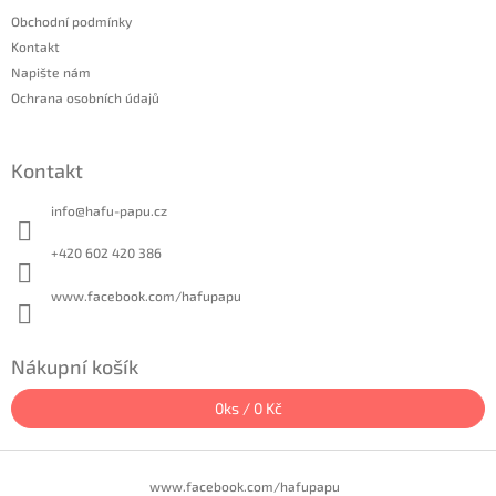
a
Obchodní podmínky
t
Kontakt
í
Napište nám
Ochrana osobních údajů
Kontakt
info
@
hafu-papu.cz
+420 602 420 386
www.facebook.com/hafupapu
Nákupní košík
0
ks /
0 Kč
www.facebook.com/hafupapu