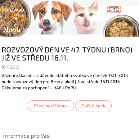
Přejít
Náku
Hledat
na
Přihlášen
HAFU PAPU
obsah
koší
Novinky
ROZVOZOVÝ DEN VE 47. TÝDNU (BRNO)
JIŽ VE STŘEDU 16.11.
10.11.2016
Vážení zákazníci, z důvodu státního svátku ve čtvrtek 17.11. 2016
bude rozvozový den pro Brno a okolí již ve středu 16.11.2016.
Děkujeme za pochopení. - HAFU PAPU-
Předchozí článek
Další článek
Z
á
Informace pro Vás
p