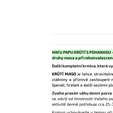
HAFU PAPU KRŮTÍ S POHANKOU - ko
druhy masa a při rekonvalescenc
Další kompletní krmiva, která v
KRŮTÍ MASO
je lehce straviteln
vlákniny a příznivé zastoupení 
špenát, hrášek a další sezónní p
Zvolte prosím
váhu denní porce 
se odvíjí od hmotnosti Vašeho ps
aktivitě denně potřebuje cca 25-
Krmivo uchovávejte v temnu při t