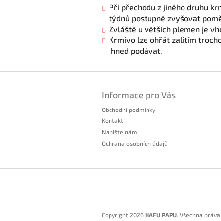
Při přechodu z jiného druhu kr
týdnů postup
Zvláště u větších plemen j
Krmivo lze ohřát zalitím troch
ihned podávat.
Z
á
Informace pro Vás
p
a
Obchodní podmínky
t
Kontakt
í
Napište nám
Ochrana osobních údajů
Copyright 2026
HAFU PAPU
. Všechna práva