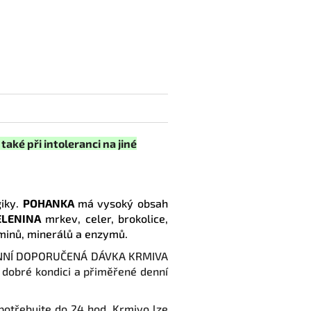
ké při intoleranci na jiné
giky.
POHANKA
má vysoký obsah
ELENINA
mrkev, celer, brokolice,
aminů, minerálů a enzymů.
NNÍ DOPORUČENÁ DÁVKA KRMIVA
v dobré kondici a přiměřené denní
spotřebujte do 24 hod. Krmivo lze