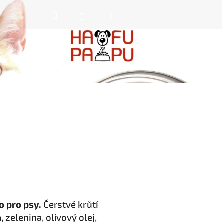
Nákupní
Hledat
Přihlášení
košík
 pro psy.
Čerstvé krůtí
zelenina, olivový olej,