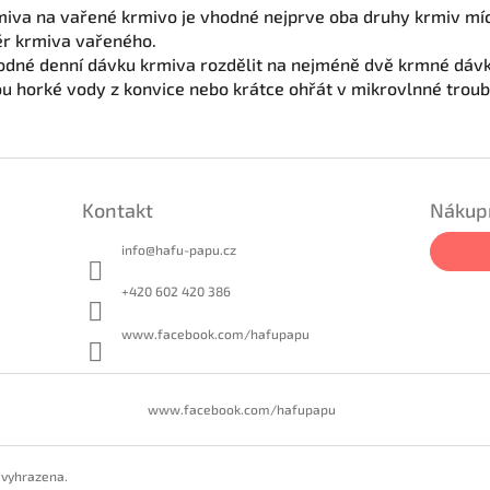
miva na vařené krmivo je vhodné nejprve oba druhy krmiv míc
ně zvyšovat poměr krmiva
e vhodné denní dávku krmiva rozdělit na nejméně dvě
ou horké vody z konvice nebo krátce ohřát v mikrovlnné trou
Kontakt
Nákupn
info
@
hafu-papu.cz
+420 602 420 386
www.facebook.com/hafupapu
www.facebook.com/hafupapu
 vyhrazena.