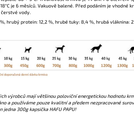
 -18°C je 6 měsíců. Vakuově balené. Před podáním je vhodné k
k čerstvé vody.
 %, hrubý protein: 12,2 %, hrubé tuky: 8,4 %, hrubá vláknina: 
iných výrobců mají většinou poloviční energetickou hodnotu 
áno a používáme pouze kvalitní a předem nezpracované surovi
jen jedna 300g kapsička HAFU PAPU!