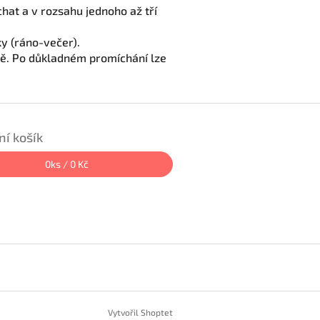
hat a v rozsahu jednoho až tří
 vařeného.
 krmné dávky (ráno-večer).
bě. Po důkladném promíchání lze
í košík
0
ks /
0 Kč
Vytvořil Shoptet