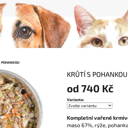
S POHANKOU
KRŮTÍ S POHANKOU
od
740 Kč
Měrná
Varianta:
cena:
Kompletní vařené krmivo
maso 67%, rýže, pohanka, 