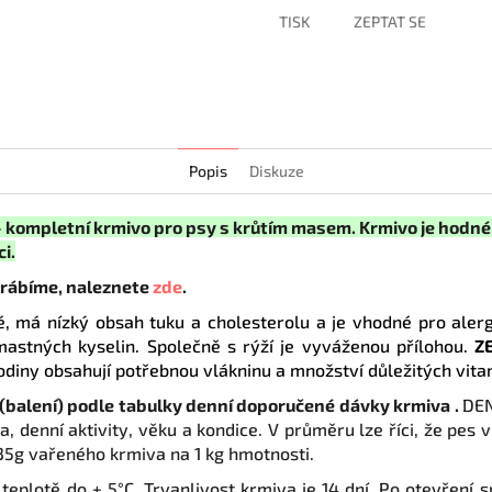
TISK
ZEPTAT SE
Popis
Diskuze
mpletní krmivo pro psy s krůtím masem. Krmivo je hodné ta
i.
yrábíme, naleznete
zde
.
é, má nízký obsah tuku a cholesterolu a je vhodné pro aler
mastných kyselin. Společně s rýží je vyváženou přílohou.
Z
lodiny obsahují potřebnou vlákninu a množství důležitých vit
(balení) podle tabulky denní doporučené dávky krmiva .
DE
a, denní aktivity, věku a kondice. V průměru lze říci, že pes 
35g vařeného krmiva na 1 kg hmotnosti.
eplotě do + 5°C. Trvanlivost krmiva je 14 dní. Po otevření 