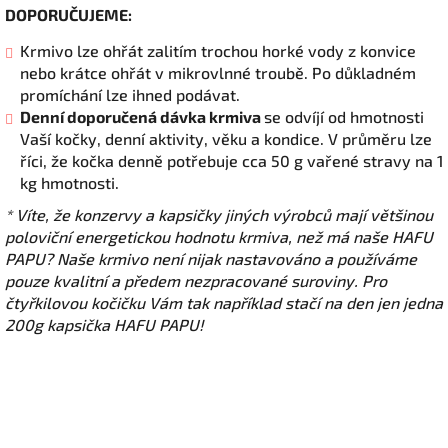
DOPORUČUJEME:
Krmivo lze ohřát zalitím trochou horké vody z konvice
nebo krátce ohřát v mikrovlnné troubě. Po důkladném
promíchání lze ihned podávat.
Denní doporučená dávka krmiva
se odvíjí od hmotnosti
Vaší kočky, denní aktivity, věku a kondice. V průměru lze
říci, že kočka denně potřebuje cca 50 g vařené stravy na 1
kg hmotnosti.
* Víte, že konzervy a kapsičky jiných výrobců mají většinou
poloviční energetickou hodnotu krmiva, než má naše HAFU
PAPU? Naše krmivo není nijak nastavováno a používáme
pouze kvalitní a předem nezpracované suroviny. Pro
čtyřkilovou kočičku Vám tak například stačí na den jen jedna
200g kapsička HAFU PAPU!