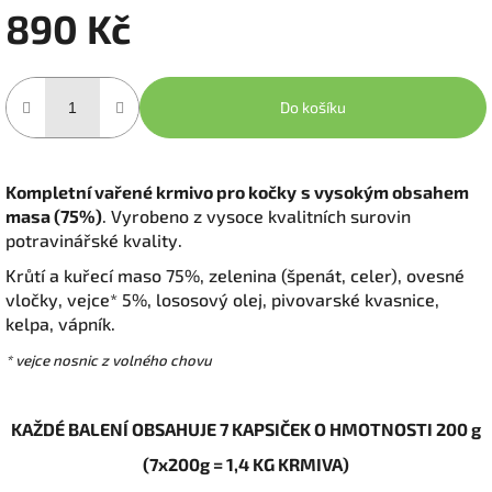
890 Kč
Měrná
cena:
Do košíku
Kompletní vařené krmivo pro kočky
s vysokým obsahem
masa (75%)
. Vyrobeno z vysoce kvalitních surovin
potravinářské kvality.
Krůtí a kuřecí maso 75%, zelenina (špenát, celer), ovesné
vločky, vejce* 5%, lososový olej, pivovarské kvasnice,
kelpa, vápník.
* vejce nosnic z volného chovu
KAŽDÉ BALENÍ OBSAHUJE 7 KAPSIČEK O HMOTNOSTI 200 g
(7x200g = 1,4 KG KRMIVA)