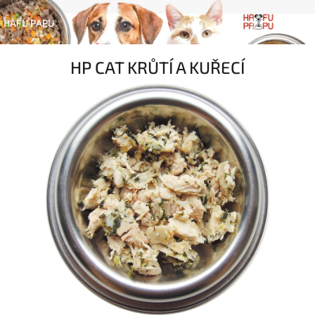
Přejít
Náku
Hledat
na
Přihlášen
HAFU PAPU
obsah
koší
HP CAT KRŮTÍ A KUŘECÍ