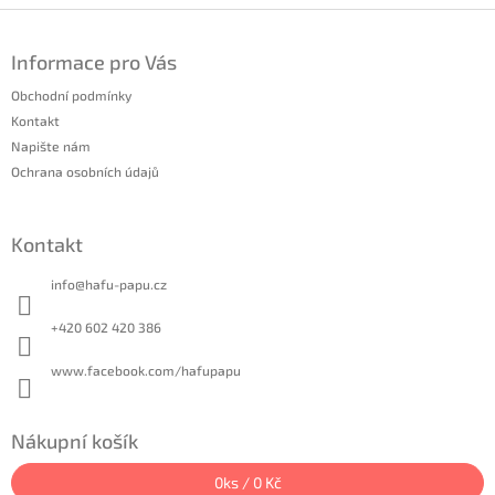
Z
á
Informace pro Vás
p
a
Obchodní podmínky
t
Kontakt
í
Napište nám
Ochrana osobních údajů
Kontakt
info
@
hafu-papu.cz
+420 602 420 386
www.facebook.com/hafupapu
Nákupní košík
0
ks /
0 Kč