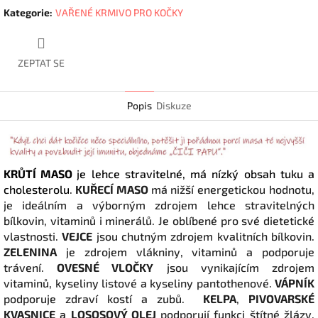
Kategorie
:
VAŘENÉ KRMIVO PRO KOČKY
ZEPTAT SE
Popis
Diskuze
KRŮTÍ MASO
je lehce stravitelné, má nízký obsah tuku a
cholesterolu
.
KUŘECÍ MASO
má nižší energetickou hodnotu,
je ideálním a výborným zdrojem lehce stravitelných
bílkovin, vitaminů i minerálů. Je oblíbené pro své dietetické
vlastnosti.
VEJCE
jsou chutným zdrojem kvalitních bílkovin.
ZELENINA
je zdrojem vlákniny, vitaminů a podporuje
trávení.
OVESNÉ VLOČKY
jsou vynikajícím zdrojem
vitaminů, kyseliny listové a kyseliny pantothenové.
VÁPNÍK
podporuje zdraví kostí a zubů.
KELPA
,
PIVOVARSKÉ
KVASNICE
a
LOSOSOVÝ OLEJ
podporují funkci štítné žlázy,